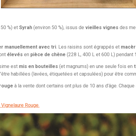
 50 %) et
Syrah
(environ 50 %), issus de
vieilles vignes
des mei
r manuellement avec tri
. Les raisins sont égrappés et
macèr
sont
élevés
en
pièce de chêne
(228 L, 400 L et 600 L) pendant
ésime est
mis en bouteilles
(et magnums) en une seule fois en
’être habillées (lavées, étiquetées et capsulées) pour être com
 rouge
à la vente dont certains ont plus de 10 ans d’âge. Chaque 
 Vignelaure Rouge.