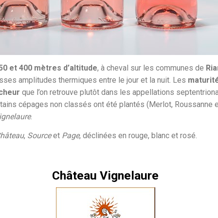
50 et 400 mètres d’altitude
, à cheval sur les communes de
Ria
ses amplitudes thermiques entre le jour et la nuit. Les
maturit
îcheur
que l’on retrouve plutôt dans les appellations septentrional
ins cépages non classés ont été plantés (Merlot, Roussanne et 
ignelaure
.
hâteau
,
Source
et
Page
, déclinées en rouge, blanc et rosé.
Château Vignelaure