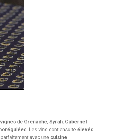
 vignes
de
Grenache
,
Syrah
,
Cabernet
morégulées
. Les vins sont ensuite
élevés
 parfaitement avec une
cuisine